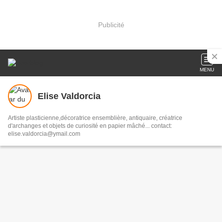
Publicité
MENU
Elise Valdorcia
Artiste plasticienne,décoratrice ensemblière, antiquaire, créatrice
d'archanges et objets de curiosité en papier mâché... contact:
elise.valdorcia@ymail.com